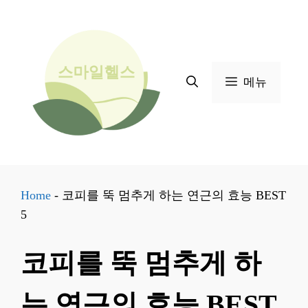
컨
텐
츠
로
메뉴
건
너
뛰
기
Home
-
코피를 뚝 멈추게 하는 연근의 효능 BEST
5
코피를 뚝 멈추게 하
는 연근의 효능 BEST