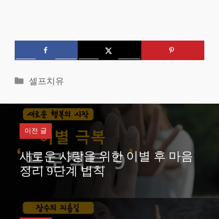
카
셀프치유
테
고
리
이전 글
새로운 사랑을 위한 이별 후 마음
정리 9단계 법칙