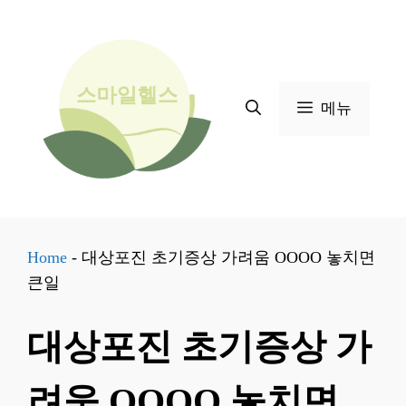
컨
텐
츠
로
메뉴
건
너
뛰
기
Home
-
대상포진 초기증상 가려움 OOOO 놓치면
큰일
대상포진 초기증상 가
려움 OOOO 놓치면