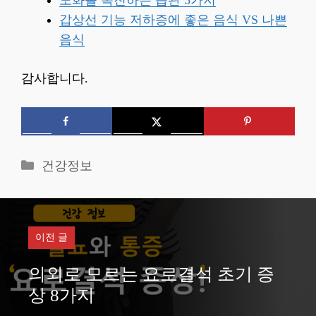
갑상선 기능 저하증에 좋은 음식 VS 나쁜
음식
감사합니다.
카
건강정보
테
고
리
이전 글
의외로 모르는 요로결석 초기 증
상 8가지