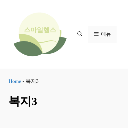
컨
텐
츠
로
메뉴
건
너
뛰
기
Home
-
복지3
복지3