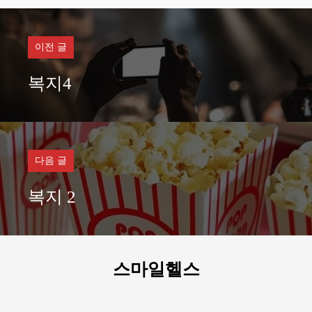
고
리
이전 글
복지4
다음 글
복지 2
스마일헬스