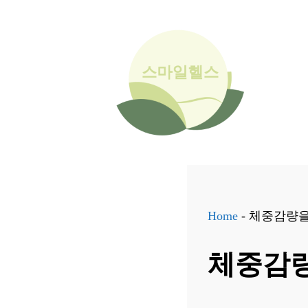
컨
텐
츠
로
건
너
뛰
기
Home
-
체중감량을 
체중감량을