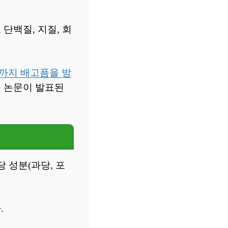
단백질, 지질, 회
까지 배고픔을 방
구 논문이 발표된
 성분(과당, 포
.