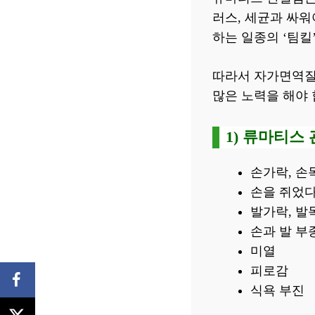
러스, 세균과 싸워
하는 일종의 ‘팀
따라서 자가면역질
많은 노력을 해야 
1) 류마티스
손가락, 손
손을 쥐었다
발가락, 발
손과 발 부
미열
피로감
식욕 부진