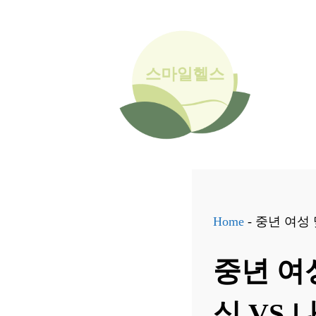
컨
텐
츠
로
건
너
뛰
기
Home
-
중년 여성 
중년 여
식 VS 