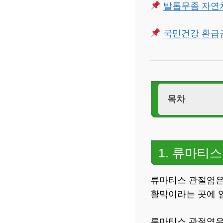
발톱무좀 자연치
국민건강 환급금
목차
1. 류마티
2. 류마티
1. 류마티
3. 류마티
3. 류마티
류마티스 관절염은
4. 결론
활막이라는 곳에 
류마티스 관절염은 