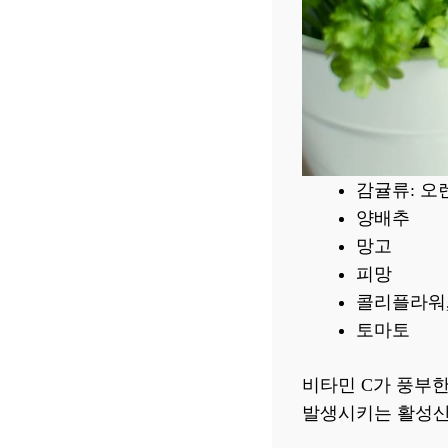
감귤류: 오렌
양배추
망고
피망
콜리플라워
토마토
비타민 C가 풍부
발생시키는 활성산