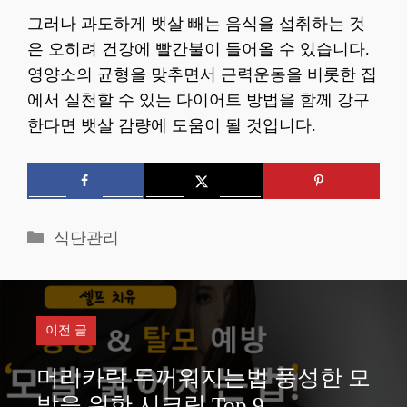
그러나 과도하게 뱃살 빼는 음식을 섭취하는 것
은 오히려 건강에 빨간불이 들어올 수 있습니다.
영양소의 균형을 맞추면서 근력운동을 비롯한 집
에서 실천할 수 있는 다이어트 방법을 함께 강구
한다면 뱃살 감량에 도움이 될 것입니다.
카
식단관리
테
고
리
이전 글
머리카락 두꺼워지는법 풍성한 모
발을 위한 시크릿 Top 9