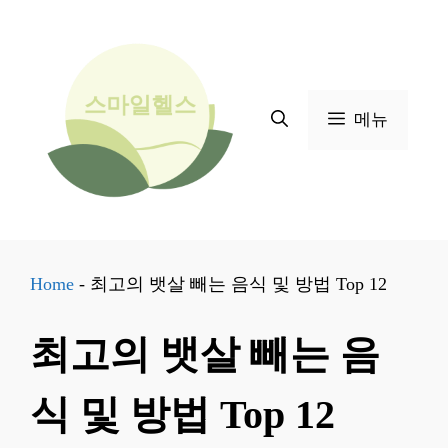
컨
텐
츠
로
메뉴
건
너
뛰
기
Home
-
최고의 뱃살 빼는 음식 및 방법 Top 12
최고의 뱃살 빼는 음
식 및 방법 Top 12