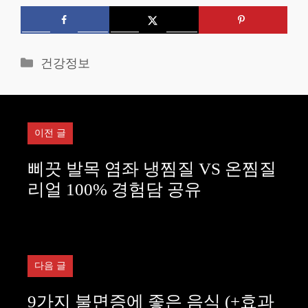
카
건강정보
테
고
리
이전 글
삐끗 발목 염좌 냉찜질 VS 온찜질
리얼 100% 경험담 공유
다음 글
9가지 불면증에 좋은 음식 (+효과