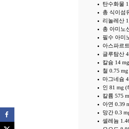
탄수화물 15
총 식이섬유 
리놀레산 1,
총 아미노산 
필수 아미노산
아스파르트산
글루탐산 46
칼슘 14 m
철 0.75 
마그네슘 43
인 81 mg
칼륨 575 
아연 0.39
망간 0.3 
셀레늄 1.4