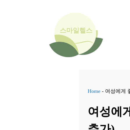
컨
텐
츠
로
건
너
뛰
기
Home
-
여성에게 좋
여성에게 
추가)