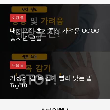
고
리
이전 글
대상포진 초기증상 가려움 OOOO
놓치면 큰일
다음 글
가성비 갑 목 감기 빨리 낫는 법
Top 10