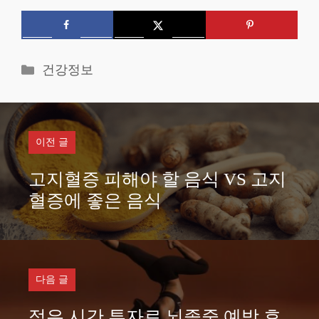
카
건강정보
테
고
리
이전 글
고지혈증 피해야 할 음식 VS 고지
혈증에 좋은 음식
다음 글
적은 시간 투자로 뇌졸중 예방 효