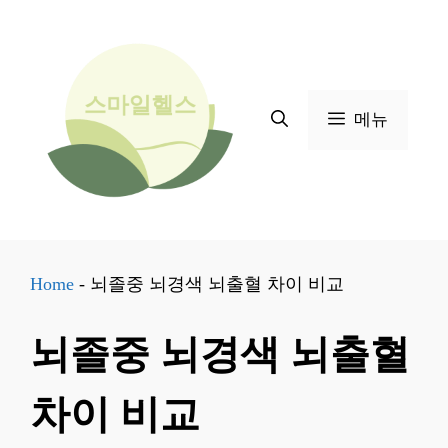
컨
텐
츠
로
메뉴
건
너
뛰
기
Home
-
뇌졸중 뇌경색 뇌출혈 차이 비교
뇌졸중 뇌경색 뇌출혈
차이 비교